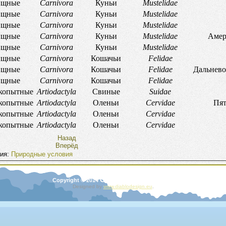
щные
Carnivora
Куньи
Mustelidae
щные
Carnivora
Куньи
Mustelidae
щные
Carnivora
Куньи
Mustelidae
щные
Carnivora
Куньи
Mustelidae
Амер
щные
Carnivora
Куньи
Mustelidae
щные
Carnivora
Кошачьи
Felidae
щные
Carnivora
Кошачьи
Felidae
Дальнево
щные
Carnivora
Кошачьи
Felidae
копытные
Artiodactyla
Свиные
Suidae
копытные
Artiodactyla
Оленьи
Cervidae
Пят
копытные
Artiodactyla
Оленьи
Cervidae
копытные
Artiodactyla
Оленьи
Cervidae
Назад
Вперёд
рия:
Природные условия
Garden
Copyright © 2014
. Rights Reserved.
Designed by
www.diablodesign.eu
.