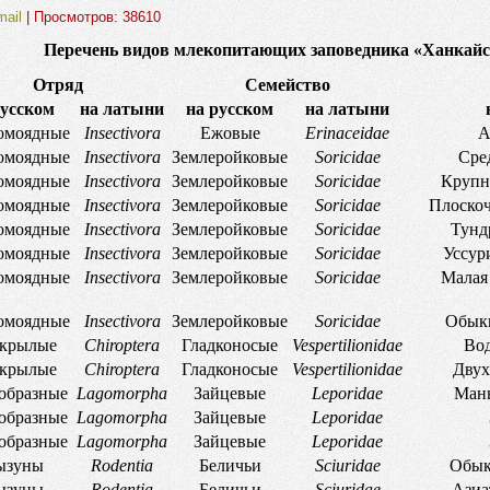
mail
| Просмотров: 38610
Перечень видов млекопитающих заповедника «Ханкайск
Отряд
Семейство
русском
на латыни
на русском
на латыни
омоядные
Insectivora
Ежовые
Erinaceidae
А
омоядные
Insectivora
Землеройковые
Soricidae
Сре
омоядные
Insectivora
Землеройковые
Soricidae
Крупн
омоядные
Insectivora
Землеройковые
Soricidae
Плоскоч
омоядные
Insectivora
Землеройковые
Soricidae
Тунд
омоядные
Insectivora
Землеройковые
Soricidae
Уссур
омоядные
Insectivora
Землеройковые
Soricidae
Малая
омоядные
Insectivora
Землеройковые
Soricidae
Обыкн
окрылые
Chiroptera
Гладконосые
Vespertilionidae
Вод
окрылые
Chiroptera
Гладконосые
Vespertilionidae
Двух
образные
Lagomorpha
Зайцевые
Leporidae
Мань
образные
Lagomorpha
Зайцевые
Leporidae
образные
Lagomorpha
Зайцевые
Leporidae
ызуны
Rodentia
Беличьи
Sciuridae
Обык
ызуны
Rodentia
Беличьи
Sciuridae
Азиа