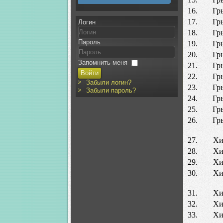
16.
Гр
17.
Гр
Логин
18.
Гр
Пароль
19.
Гр
20.
Гр
Запомнить меня
21.
Гр
Войти
22.
Гр
Забыли логин?
23.
Гр
Забыли пароль?
24.
Гр
25.
Гр
26.
Гр
27.
Хи
28.
Хи
29.
Хи
30.
Хи
31.
Хи
32.
Хи
33.
Хи