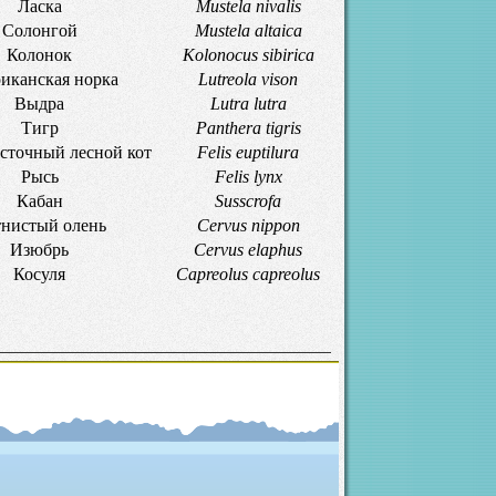
Ласка
Mustela nivalis
Солонгой
Mustela altaica
Колонок
Kolonocus sibirica
иканская норка
Lutreola vison
Выдра
Lutra lutra
Тигр
Panthera tigris
сточный лесной кот
Felis euptilura
Рысь
Felis lynx
Кабан
Susscrofa
нистый олень
Cervus nippon
Изюбрь
Cervus elaphus
Косуля
Capreolus capreolus