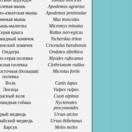
олевая мышь
Apodemus agrarius
но-азиатская мышь
Apodemus peninsulae
омовая мышь
Mus musculus
шь-малютка
Micromys minutus
Серая крыса
Rattus norvegicus
видный хомячок
Tscherskia triton
инский хомячок
Cricetulus barabensis
Ондатра
Ondatra zibethica
о-серая полевка
Myodes rufocanus
асная полевка
Clethrionom rutilus
осточная (большая)
Microtus fortis
полевка
Волк
Canis lupus
Лисица
Vulpes vulpes
расный волк
Cuon alpinus
овидная собака
Nyctereutes
procyonoides
рый медведь
Ursus arctos
айский медведь
Ursus thibetanus
Барсук
Meles meles