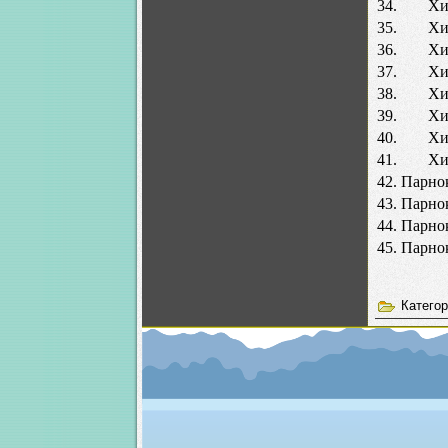
34.
Хи
35.
Хи
36.
Хи
37.
Хи
38.
Хи
39.
Хи
40.
Хи
41.
Хи
42.
Парно
43.
Парно
44.
Парно
45.
Парно
Катего