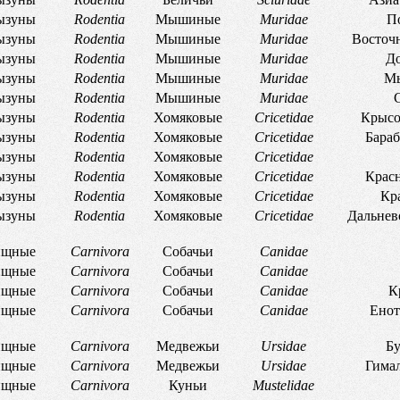
ызуны
Rodentia
Мышиные
Muridae
П
ызуны
Rodentia
Мышиные
Muridae
Восточ
ызуны
Rodentia
Мышиные
Muridae
Д
ызуны
Rodentia
Мышиные
Muridae
Мы
ызуны
Rodentia
Мышиные
Muridae
ызуны
Rodentia
Хомяковые
Cricetidae
Крысо
ызуны
Rodentia
Хомяковые
Cricetidae
Бараб
ызуны
Rodentia
Хомяковые
Cricetidae
ызуны
Rodentia
Хомяковые
Cricetidae
Красн
ызуны
Rodentia
Хомяковые
Cricetidae
Кр
ызуны
Rodentia
Хомяковые
Cricetidae
Дальнев
щные
Carnivora
Собачьи
Canidae
щные
Carnivora
Собачьи
Canidae
щные
Carnivora
Собачьи
Canidae
К
щные
Carnivora
Собачьи
Canidae
Енот
щные
Carnivora
Медвежьи
Ursidae
Бу
щные
Carnivora
Медвежьи
Ursidae
Гимал
щные
Carnivora
Куньи
Mustelidae