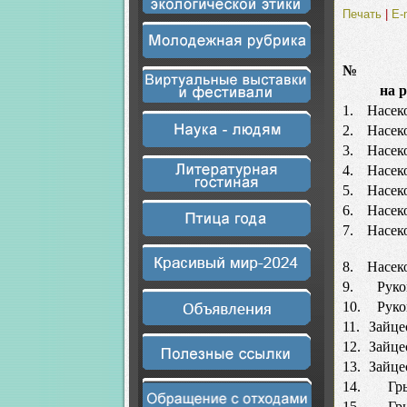
Печать
|
E-
№
на 
1.
Насек
2.
Насек
3.
Насек
4.
Насек
5.
Насек
6.
Насек
7.
Насек
8.
Насек
9.
Рук
10.
Рук
11.
Зайце
12.
Зайце
13.
Зайце
14.
Гр
15.
Гр