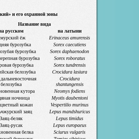
ий» и его охранной зоны
Название вида
на русском
на латыни
мурский ёж
Erinaceus amurensis
дняя бурозубка
Sorex caecutiens
озубая бурозубка
Sorex daphaenodon
ерепная бурозубка
Sorex roboratus
ровая бурозубка
Sorex tundrensis
ийская белозубка
Crocidura lasiura
 дальневосточная
Crocidura
белозубка
shantungensis
овенная кутора
Neomys fodiens
яная ночница
Myotis daubentoni
цветный кожан
Vespertilio murinus
чжурский заяц
Lepus mandshuricus
Заяц-беляк
Lepus timidus
Заяц-русак
Lepus europaeus
новенная белка
Sciurus vulgaris
тский бурундук
Tamias sibiricus