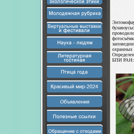
Энтомофа
булавоусы
проводило
фотосъёмк
заповедни
охранных
Определен
БПИ РАН: 