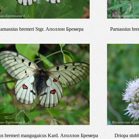
arnassius bremeri Stgr. Аполлон Бремера
Parnassius br
ius bremeri mangugaicus Kard. Аполлон Бремера
Driopa stu