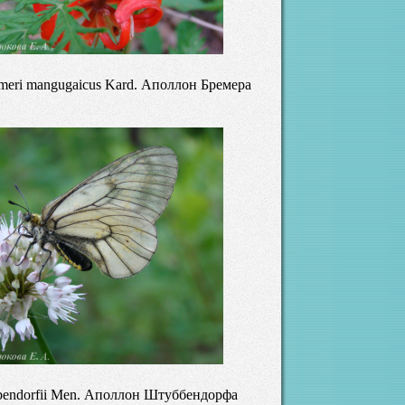
emeri mangugaicus Kard. Аполлон Бремера
bbendorfii Men. Аполлон Штуббендорфа