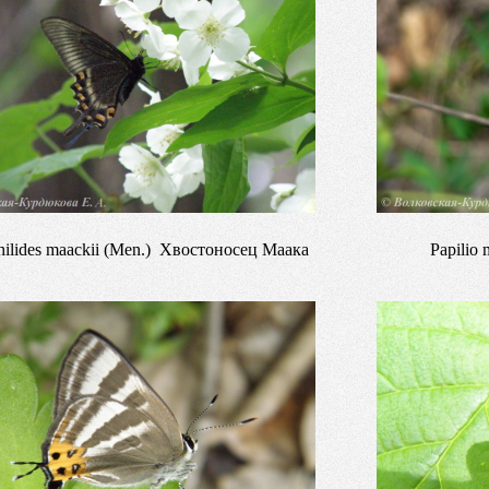
ilides maackii (Men.) Хвостоносец Маака
Papilio