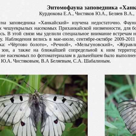
Энтомофауна заповедника «Хан
Курдюкова Е.А., Чистяков Ю.А., Беляев В.А.
уна заповедника «Ханкайский» изучена недостаточно. Фауни
х чешуекрылых насекомых Приханкайской низменности, для бо
сь. В этой связи мы уделили специальное внимание встречам 
у. Наблюдения велись в мае-июле, сентябре-октябре 2009-2011 
ка: «Чёртово болото», «Речной», «Мельгуновский», «Журав
 зон, а также на ближайшей сопредельной к ним территор
ие насекомых по фотоматериалам в дальнейшем было выполнен
Ю.А. Чистяковым, В.А Беляевым, С.А. Шабалиным.