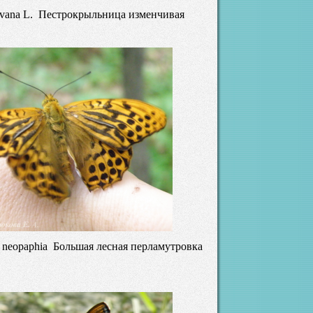
levana L. Пестрокрыльница изменчивая
a neopaphia Большая лесная перламутровка