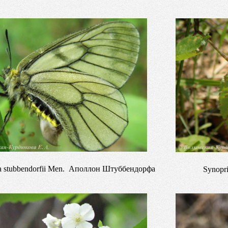
a stubbendorfii Men. Аполлон Штуббендорфа
Synopr