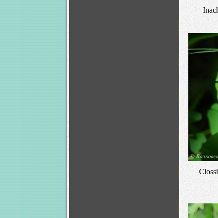
Inac
Closs