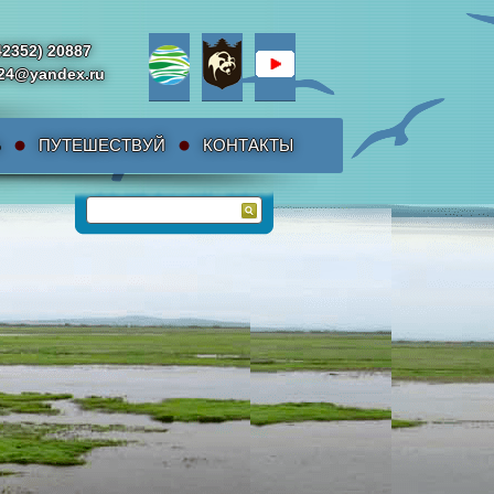
42352) 20887
da24@yandex.ru
Ь
ПУТЕШЕСТВУЙ
КОНТАКТЫ