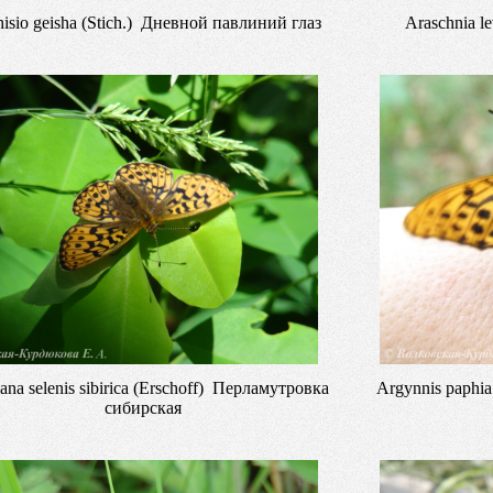
hisio geisha (Stich.) Дневной павлиний глаз
Araschnia 
iana selenis sibirica (Erschoff) Перламутровка
Argynnis paphi
сибирская