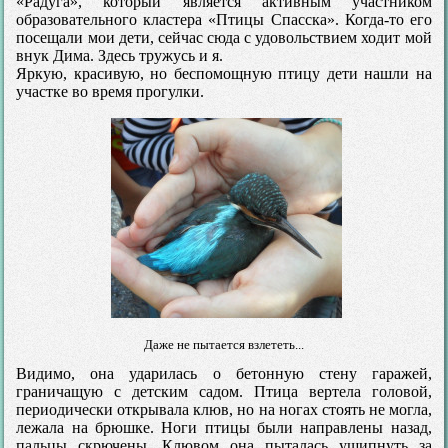
«Радуга», который является активным участником
образовательного кластера «Птицы Спасска». Когда-то его
посещали мои дети, сейчас сюда с удовольствием ходит мой
внук Дима. Здесь тружусь и я.
Яркую, красивую, но беспомощную птицу дети нашли на
участке во время прогулки.
Даже не пытается взлететь...
Видимо, она ударилась о бетонную стену гаражей,
граничащую с детским садом. Птица вертела головой,
периодически открывала клюв, но на ногах стоять не могла,
лежала на брюшке. Ноги птицы были направлены назад,
пальцы скрючены. Клювом она пыталась ущипнуть за