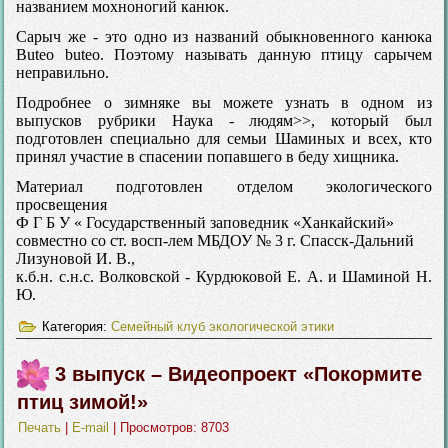
названием мохноногий канюк.
Сарыч же - это одно из названий обыкновенного канюка
Buteo buteo. Поэтому называть данную птицу сарычем
неправильно.
Подробнее о зимняке вы можете узнать в одном из
выпусков рубрики Наука - людям>>, который был
подготовлен специально для семьи Шаминых и всех, кто
принял участие в спасении попавшего в беду хищника.
Материал подготовлен отделом экологического
просвещения
Ф Г Б У « Государственный заповедник «Ханкайский»
совместно со ст. восп-лем МБДОУ № 3 г. Спасск-Дальний
Лизуновой И. В.,
к.б.н. с.н.с. Волковской - Курдюковой Е. А. и Шаминой Н.
Ю.
Категория:
Семейный клуб экологической этики
3 выпуск – Видеопроект «Покормите
птиц зимой!»
Печать
|
E-mail
| Просмотров: 8703