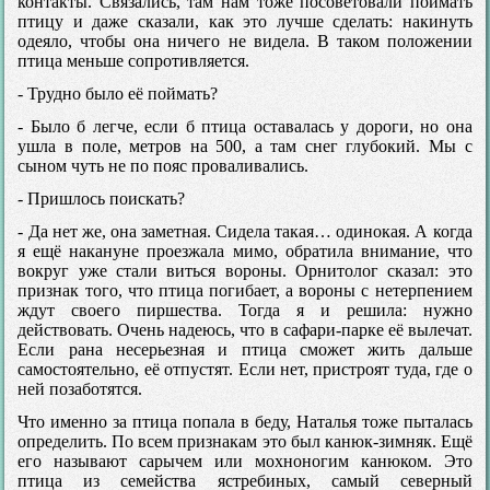
контакты. Связались, там нам тоже посоветовали поймать
птицу и даже сказали, как это лучше сделать: накинуть
одеяло, чтобы она ничего не видела. В таком положении
птица меньше сопротивляется.
- Трудно было её поймать?
- Было б легче, если б птица оставалась у дороги, но она
ушла в поле, метров на 500, а там снег глубокий. Мы с
сыном чуть не по пояс проваливались.
- Пришлось поискать?
- Да нет же, она заметная. Сидела такая… одинокая. А когда
я ещё накануне проезжала мимо, обратила внимание, что
вокруг уже стали виться вороны. Орнитолог сказал: это
признак того, что птица погибает, а вороны с нетерпением
ждут своего пиршества. Тогда я и решила: нужно
действовать. Очень надеюсь, что в сафари-парке её вылечат.
Если рана несерьезная и птица сможет жить дальше
самостоятельно, её отпустят. Если нет, пристроят туда, где о
ней позаботятся.
Что именно за птица попала в беду, Наталья тоже пыталась
определить. По всем признакам это был канюк-зимняк. Ещё
его называют сарычем или мохноногим канюком. Это
птица из семейства ястребиных, самый северный