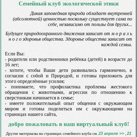
Семейный клуб экологической этики
Дикая заповедная природа обладает внутренней
(абсолютной) ценностью поскольку существует сама по
себе, независимо от пользы для других...
Будущее природоохранного движения зависит от м о р а л ь
н о г о здоровья общества. Здоровье общества зависит от
каждой семьи.
Если Вы:
- родители или родственники ребёнка (детей) в возрасте до
16 лет;
- хотите, чтобы Ваши дети развивались гармонично, в
согласии с собой и Природой, и готовы приложить для
этого определённые усилия;
- понимаете, что профилактика проблемы жестокого
обращения с животными, агрессии по отношению к
сверстникам начинается в семье;
- имеете положительный опыт общения с окружающим
миром и готовы поделиться им с окружающими на
страницах нашего сайта,
добро пожаловать в наш виртуальный клуб!
Другие материалы на страницах семейного клуба см.
23 апреля >>
,
21