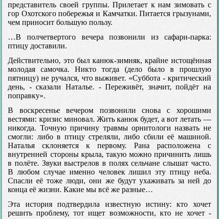
представитель своей группы. Прилетает к нам зимовать с
гор Охотского побережья и Камчатки. Питается грызунами,
чем приносит большую пользу.
…В полчетвертого вечера позвонили из сафари-парка:
птицу доставили.
Действительно, это был канюк-зимняк, крайне истощённая
молодая самочка. Никто тогда (дело было в прошлую
пятницу) не ручался, что выживет. «Суббота - критический
день, - сказали Наталье. - Переживёт, значит, пойдёт на
поправку».
В воскресенье вечером позвонили снова с хорошими
вестями: кризис миновал. Жить канюк будет, а вот летать —
никогда. Точную причину травмы орнитологи назвать не
смогли: либо в птицу стреляли, либо сбили её машиной.
Наталья склоняется к первому. Рана расположена с
внутренней стороны крыла, такую можно причинить лишь
в полёте. Звуки выстрелов в полях сельчане слышат часто.
В любом случае именно человек лишил эту птицу неба.
Спасли её тоже люди, они же будут ухаживать за ней до
конца её жизни. Какие мы всё же разные…
Эта история подтвердила известную истину: кто хочет
решить проблему, тот ищет возможности, кто не хочет -