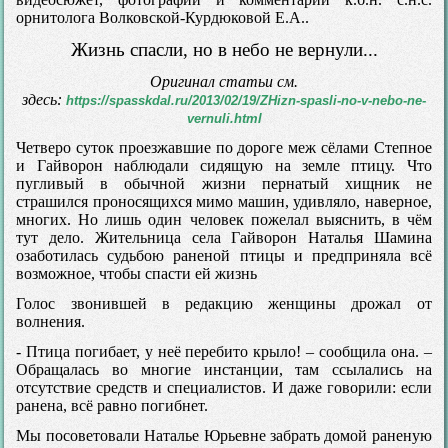
орнитолога Волковской-Курдюковой Е.А..
Жизнь спасли, но в небо не вернули...
Оригинал статьи см.
здесь:
https://spasskdal.ru/2013/02/19/ZHizn-spasli-no-v-nebo-ne-
vernuli.html
Четверо суток проезжавшие по дороге меж сёлами Степное
и Гайворон наблюдали сидящую на земле птицу. Что
пугливый в обычной жизни пернатый хищник не
страшился проносящихся мимо машин, удивляло, наверное,
многих. Но лишь один человек пожелал выяснить, в чём
тут дело. Жительница села Гайворон Наталья Шамина
озаботилась судьбою раненой птицы и предприняла всё
возможное, чтобы спасти ей жизнь
Голос звонившей в редакцию женщины дрожал от
волнения.
- Птица погибает, у неё перебито крыло! – сообщила она. –
Обращалась во многие инстанции, там ссылались на
отсутствие средств и специалистов. И даже говорили: если
ранена, всё равно погибнет.
Мы посоветовали Наталье Юрьевне забрать домой раненую