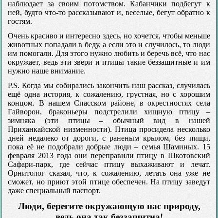
наблюдает за своим потомством. Кабанчики подбегут к
ней, будто что-то рассказывают и, веселые, бегут обратно к
гостям.
Очень красиво и интересно здесь, но хочется, чтобы меньше
животных попадали в беду, а если это и случилось, то люди
им помогали. Для этого нужно любить и беречь всё, что нас
окружает, ведь эти звери и птицы такие беззащитные и им
нужно наше внимание.
Р.S. Когда мы собирались закончить наш рассказ, случилась
ещё одна история, к сожалению, грустная, но с хорошим
концом. В нашем Спасском районе, в окрестностях села
Гайворон, браконьеры подстрелили хищную птицу –
зимняка (эти птицы – обычный вид в нашей
Приханкайской низменности). Птица просидела несколько
дней недалеко от дороги, с раненым крылом, без пищи,
пока её не подобрали добрые люди – семья Шаминых. 15
февраля 2013 года они переправили птицу в Шкотовский
Сафари-парк, где сейчас птицу выхаживают и лечат.
Орнитолог сказал, что, к сожалению, летать она уже не
сможет, но приют этой птице обеспечен. На птицу заведут
даже специальный паспорт.
Люди, берегите окружающую нас природу,
ведь она так беззащитна!