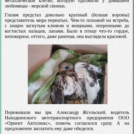
металлической клетке, которую одолжили у домашней
любимицы - морской свинки.
Глазам предстал довольно крупный (больше вороны)
представитель мира пернатых. Чем-то похожий на ястреба,
с хищно загнутым клювом и мощными, оперенными до
когтистых пальцев, лапами. Было в птице что-то гордое,
непокорное, оттого, даже раненая, она выглядела красивой.
Переживали мы зря. Александр Жгельский, водитель
Находкинского автотранспортного предприятия ООО
«Ориент Автолюкс», помочь согласился сразу. А на
предложение заплатить ему даже обиделся.