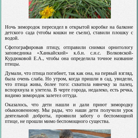
Ночь зимородок пересидел в открытой коробке на балконе
детского сада (чтобы кошки не съели), ставили плошку с
водой.
Сфотографировав птицу, отправили снимки орнитологу
заповедника «Ханкайский» к.б.н. с.н.с. Волковской-
Курдюковой Е.А., чтобы она определила точное название
птицы.
Думали, что птица погибнет, так как она, на первый взгляд,
была очень слаба. Но утром, когда пришли в сад, увидели,
что птица жива, более того: схватила нянечку за палец,
вспорхнула и улетела. В черте города, недалеко, есть речка,
видимо зимородок залетел оттуда.
Оказалось, что дети нашли и дали приют зимородку
обыкновенному. Мы рады, что наши дети получили урок
деятельной доброты, проявили заботу о беспомощной
птице, не прошли мимо беспомощного существа.