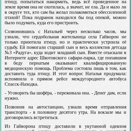
птицу, попытаться накормить, ведь всё проведенное на
земле время она не охотилась, а значит, не ела. Да и мало ли
в округе тех, кто сам бы желал полакомиться обессиленной
птахой! Пока подранок находился бы под опекой, можно
было подумать, куда его пристроить.
Созвонившись с Натальей через несколько часов, мы
узнали, что сердобольная жительница села Гайворон не
только приютила птицу, но и практически устроила её
судьбу. Ей помогали старший сын и весь коллектив детсада
№3 «Радуга», куда ходит младший сын. Вместе отыскали в
Интернете адрес Шкотовского сафари-парка, где попавшим
в беду пернатым оказывают квалифицированную
медицинскую помощь. Проблема состояла лишь в том, как
доставить туда птицу. И этот вопрос Наталья продумала:
вспомнила о прямом рейсе междугороднего автобуса
Спасск-Находка.
- Уговорить бы шофёра, - переживала она. - Денег дам, если
нужно.
Позвонив на автостанцию, узнали время отправления
транспорта - в половину десятого утра. На вокзале мы и
договорились встретиться.
Из Гайворона птицу доставили в укутанной одеялом