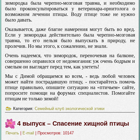
зимородка была черепно-мозговая травма, и необходимо
было проконсультироваться у ветеринара-орнитолога о
возможном лечении птицы. Воду птице тоже не нужно
было давать.
Оказывается, даже благие намерения могут быть во вред.
Если у зимородка действительно была черепно-мозговая
травма, то его нельзя было выпускать в природу, не
пролечив. Но мы этого, к сожалению, не знали.
Очень надеемся, что зимородок, переночевав на балконе,
совершенно оправился от недомогания: уж очень бодрым и
смелым он выглядет перед тем, как улететь!
Мы с Димой обращаемся ко всем, - ведь любой человек
может найти пострадавшую птицу, - постарайтесь помочь
птице правильно, опишите ситуацию на «птичьем» сайте,
попросите помощи на форумах специалистов. Помогайте
птицам не только зимой!
Категория:
Семейный клуб экологической этики
4 выпуск – Спасение хищной птицы
Печать
|
E-mail
| Просмотров: 10147