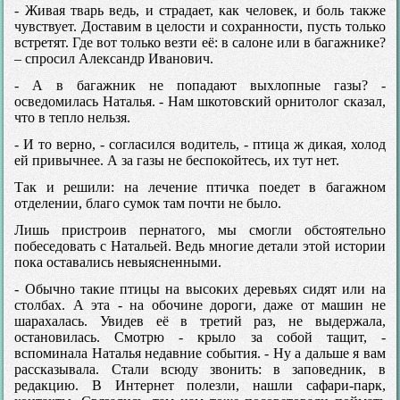
- Живая тварь ведь, и страдает, как человек, и боль также
чувствует. Доставим в целости и сохранности, пусть только
встретят. Где вот только везти её: в салоне или в багажнике?
– спросил Александр Иванович.
- А в багажник не попадают выхлопные газы? -
осведомилась Наталья. - Нам шкотовский орнитолог сказал,
что в тепло нельзя.
- И то верно, - согласился водитель, - птица ж дикая, холод
ей привычнее. А за газы не беспокойтесь, их тут нет.
Так и решили: на лечение птичка поедет в багажном
отделении, благо сумок там почти не было.
Лишь пристроив пернатого, мы смогли обстоятельно
побеседовать с Натальей. Ведь многие детали этой истории
пока оставались невыясненными.
- Обычно такие птицы на высоких деревьях сидят или на
столбах. А эта - на обочине дороги, даже от машин не
шарахалась. Увидев её в третий раз, не выдержала,
остановилась. Смотрю - крыло за собой тащит, -
вспоминала Наталья недавние события. - Ну а дальше я вам
рассказывала. Стали всюду звонить: в заповедник, в
редакцию. В Интернет полезли, нашли сафари-парк,