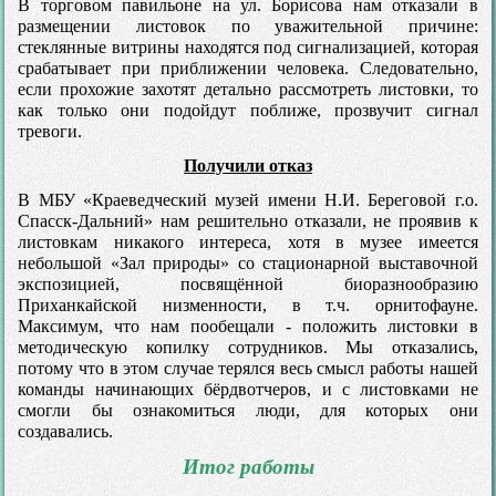
В торговом павильоне на ул. Борисова нам отказали в
размещении листовок по уважительной причине:
стеклянные витрины находятся под сигнализацией, которая
срабатывает при приближении человека. Следовательно,
если прохожие захотят детально рассмотреть листовки, то
как только они подойдут поближе, прозвучит сигнал
тревоги.
Получили отказ
В МБУ «Краеведческий музей имени Н.И. Береговой г.о.
Спасск-Дальний» нам решительно отказали, не проявив к
листовкам никакого интереса, хотя в музее имеется
небольшой «Зал природы» со стационарной выставочной
экспозицией, посвящённой биоразнообразию
Приханкайской низменности, в т.ч. орнитофауне.
Максимум, что нам пообещали - положить листовки в
методическую копилку сотрудников. Мы отказались,
потому что в этом случае терялся весь смысл работы нашей
команды начинающих бёрдвотчеров, и с листовками не
смогли бы ознакомиться люди, для которых они
создавались.
Итог работы