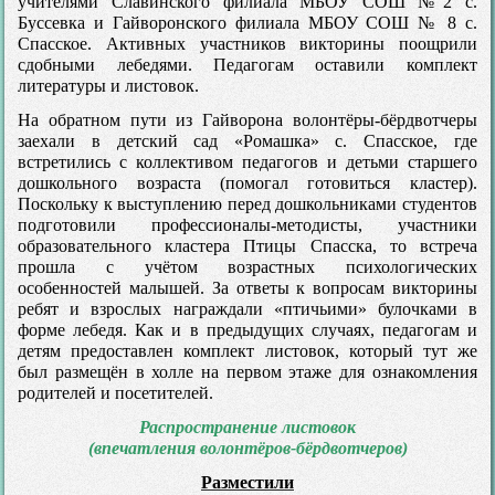
учителями Славинского филиала МБОУ СОШ №2 с.
Буссевка и Гайворонского филиала МБОУ СОШ № 8 с.
Спасское. Активных участников викторины поощрили
сдобными лебедями. Педагогам оставили комплект
литературы и листовок.
На обратном пути из Гайворона волонтёры-бёрдвотчеры
заехали в детский сад «Ромашка» с. Спасское, где
встретились с коллективом педагогов и детьми старшего
дошкольного возраста (помогал готовиться кластер).
Поскольку к выступлению перед дошкольниками студентов
подготовили профессионалы-методисты, участники
образовательного кластера Птицы Спасска, то встреча
прошла с учётом возрастных психологических
особенностей малышей. За ответы к вопросам викторины
ребят и взрослых награждали «птичьими» булочками в
форме лебедя. Как и в предыдущих случаях, педагогам и
детям предоставлен комплект листовок, который тут же
был размещён в холле на первом этаже для ознакомления
родителей и посетителей.
Распространение листовок
(впечатления волонтёров-бёрдвотчеров)
Разместили