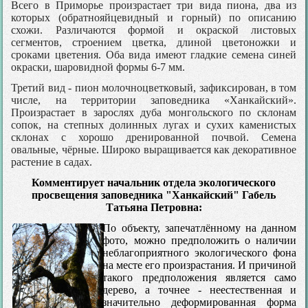
Всего в Приморье произрастает три вида пиона, два из
которых (обратнояйцевидный и горный) по описанию
схожи. Различаются формой и окраской листовых
сегментов, строением цветка, длиной цветоножки и
сроками цветения. Оба вида имеют гладкие семена синей
окраски, шаровидной формы 6-7 мм.
Третий вид - пион молочноцветковый, зафиксирован, в том
числе, на территории заповедника «Ханкайский».
Произрастает в зарослях дуба монгольского по склонам
сопок, на степных долинных лугах и сухих каменистых
склонах с хорошо дренированной почвой. Семена
овальные, чёрные. Широко выращивается как декоративное
растение в садах.
Комментирует начальник отдела экологического
просвещения заповедника "Ханкайский" Габель
Татьяна Петровна:
По объекту, запечатлённому на данном
фото, можно предположить о наличии
неблагоприятного экологического фона
на месте его произрастания. И причиной
такого предположения является само
дерево, а точнее - неестественная и
значительно деформированная форма