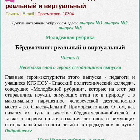
реальный и виртуальный
Печать
|
E-mail
| Просмотров: 10304
Другие материалы рубрики см. здесь:
выпуск №1
,
выпуск №2
,
выпуск №3
Молодёжная рубрика
Бёрдвотчинг: реальный и виртуальный
Часть II
Несколько слов о героях сегодняшнего выпуска
Главные герои-экотуристы этого выпуска - педагоги и
учащиеся КГБ ПОУ «Спасский политехнический колледж»,
соведущие «Молодёжной рубрики», которые на этот раз
отправились изучать зимующих птиц не в природу, а в
максимально нарушенное человеческой деятельностью
место - г.о. Спасск-Дальний Приморского края. О том, как
начался их путь в качестве бёрдвотчеров-любителей, а
также о первом опыте создания листовок о зимующих
птицах нашей местности читайте в предыдущем выпуске.
Подробнее>>