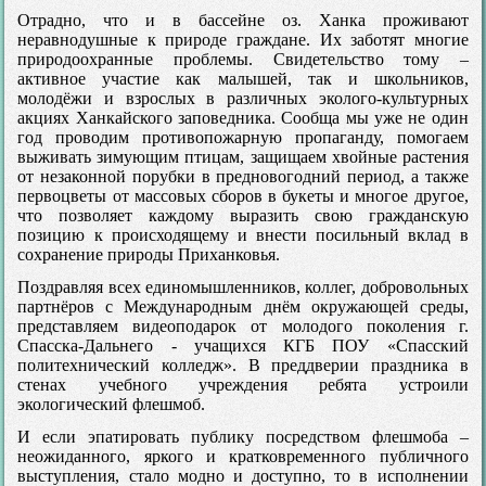
Отрадно, что и в бассейне оз. Ханка проживают
неравнодушные к природе граждане. Их заботят многие
природоохранные проблемы. Свидетельство тому –
активное участие как малышей, так и школьников,
молодёжи и взрослых в различных эколого-культурных
акциях Ханкайского заповедника. Сообща мы уже не один
год проводим противопожарную пропаганду, помогаем
выживать зимующим птицам, защищаем хвойные растения
от незаконной порубки в предновогодний период, а также
первоцветы от массовых сборов в букеты и многое другое,
что позволяет каждому выразить свою гражданскую
позицию к происходящему и внести посильный вклад в
сохранение природы Приханковья.
Поздравляя всех единомышленников, коллег, добровольных
партнёров с Международным днём окружающей среды,
представляем видеоподарок от молодого поколения г.
Спасска-Дальнего - учащихся КГБ ПОУ «Спасский
политехнический колледж». В преддверии праздника в
стенах учебного учреждения ребята устроили
экологический флешмоб.
И если эпатировать публику посредством флешмоба –
неожиданного, яркого и кратковременного публичного
выступления, стало модно и доступно, то в исполнении