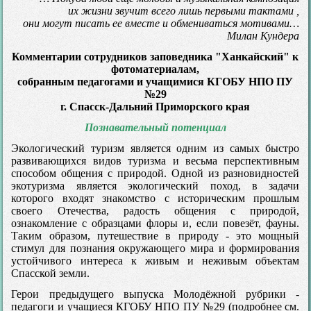
их жизни звучит всего лишь первыми тактами ,
они могут писать ее вместе и обмениваться мотивами…
Милан Кундера
Комментарии сотрудников заповедника "Ханкайский" к
фотоматериалам,
собранным педагогами и учащимися КГОБУ НПО ПУ
№29
г. Спасск-Дальний Приморского края
Познавательный потенциал
Экологический туризм является одним из самых быстро
развивающихся видов туризма и весьма перспективным
способом общения с природой. Одной из разновидностей
экотуризма является экологический поход, в задачи
которого входят знакомство с историческим прошлым
своего Отечества, радость общения с природой,
ознакомление с образцами флоры и, если повезёт, фауны.
Таким образом, путешествие в природу - это мощный
стимул для познания окружающего мира и формирования
устойчивого интереса к живым и неживым объектам
Спасской земли.
Герои предыдущего выпуска Молодёжной рубрики -
педагоги и учащиеся КГОБУ НПО ПУ №29 (подробнее см.