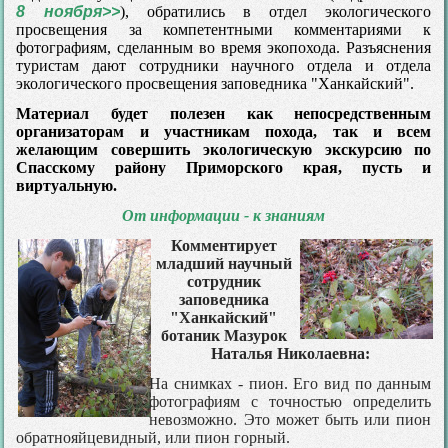
8 ноября>>
), обратились в отдел экологического
просвещения за компетентными комментариями к
фотографиям, сделанным во время экопохода. Разъяснения
туристам дают сотрудники научного отдела и отдела
экологического просвещения заповедника "Ханкайский".
Материал будет полезен как непосредственным
организаторам и участникам похода, так и всем
желающим совершить экологическую экскурсию по
Спасскому району Приморского края, пусть и
виртуальную.
От информации - к знаниям
Комментирует
младший научный
сотрудник
заповедника
"Ханкайский"
ботаник Мазурок
Наталья Николаевна:
На снимках - пион. Его вид по данным
фотографиям с точностью определить
невозможно. Это может быть или пион
обратнояйцевидный, или пион горный.