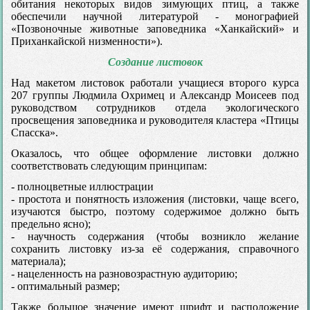
обитания некоторых видов зимующих птиц, а также
обеспечили научной литературой - монографией
«Позвоночные животные заповедника «Ханкайский» и
Приханкайской низменности»).
Создание листовок
Над макетом листовок работали учащиеся второго курса
207 группы Людмила Охримец и Александр Моисеев под
руководством сотрудников отдела экологического
просвещения заповедника и руководителя кластера «Птицы
Спасска».
Оказалось, что общее оформление листовки должно
соответствовать следующим принципам:
- полноцветные иллюстрации
- простота и понятность изложения (листовки, чаще всего,
изучаются быстро, поэтому содержимое должно быть
предельно ясно);
- научность содержания (чтобы возникло желание
сохранить листовку из-за её содержания, справочного
материала);
- нацеленность на разновозрастную аудиторию;
- оптимальный размер;
Также большое значение имеют шрифт и расположение