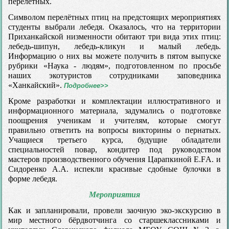
перелётных.
Символом перелётных птиц на предстоящих мероприятиях
студенты выбрали лебедя. Оказалось, что на территории
Приханкайской низменности обитают три вида этих птиц:
лебедь-шипун, лебедь-кликун и малый лебедь.
Информацию о них вы можете получить в пятом выпуске
рубрики «Наука - людям», подготовленном по просьбе
наших экотуристов сотрудниками заповедника
«Ханкайский».
Подробнее>>
Кроме разработки и комплектации иллюстративного и
информационного материала, задумались о подготовке
поощрения ученикам и учителям, которые смогут
правильно ответить на вопросы викторины о пернатых.
Учащиеся третьего курса, будущие обладатели
специальностей повар, кондитер под руководством
мастеров производственного обучения Царапкиной Е.FА. и
Сидоренко А.А. испекли красивые сдобные булочки в
форме лебедя.
Мероприятия
Как и запланировали, провели заочную эко-экскурсию в
мир местного бёрдвотчинга со старшеклассниками и