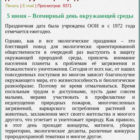
Печать
|
E-mail
| Просмотров: 8371
5 июня – Всемирный день окружающей среды
Праздничная дата была учреждена ООН и с 1972 года
отмечается ежегодно.
Однако, как и все экологические праздники – это
блестящий повод для экологически ориентированной
общественности в очередной раз выступить в защиту
окружающей природной среды, привлечь внимание
населения планеты к проблемам её загрязнения и
безжалостного уничтожения. Сегодня от всех нас, от наших
повседневных поступков во многом зависит благополучие
окружающего мира, его жизнеспособность и биологическое
разнообразие. Поэтому не время отмалчиваться. Время
посильным трудом и доступными, пусть даже совсем
малыми, мерами участвовать в профилактике и
недопущении природных пожаров, многочисленных
загрязнений, варварского истребления растений и
животных, захламления мест своего жительства и многого
другого, что угнетает и уничтожает природу. Как правило,
в этот день проходят концерты, митинги, уборки
территории, экологические десанты, различные конкурсы
природоохранной тематики и многое другое.