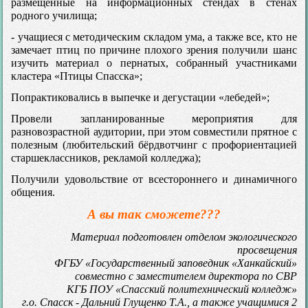
размещённые на информационных стендах в стенах
родного училища;
- учащиеся с методическим складом ума, а также все, кто не
замечает птиц по причине плохого зрения получили шанс
изучить материал о пернатых, собранный участниками
кластера «Птицы Спасска»;
Попрактиковались в выпечке и дегустации «лебедей»;
Провели запланированные мероприятия для
разновозрастной аудитории, при этом совместили прятное с
полезным (любительский бёрдвотчинг с профориентацией
старшеклассников, рекламой колледжа);
Получили удовольствие от всестороннего и динамичного
общения.
А вы так сможете???
Материал подготовлен отделом экологического
просвещения
ФГБУ «Государственный заповедник «Ханкайский»
совместно с заместителем директора по СВР
КГБ ПОУ «Спасский политехнический колледж»
г.о. Спасск - Дальний Глущенко Т.А., а также учащимися 2