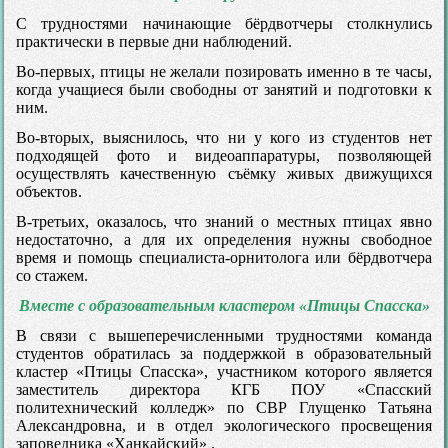
С трудностями начинающие бёрдвотчеры столкнулись
практически в первые дни наблюдений.
Во-первых, птицы не желали позировать именно в те часы,
когда учащиеся были свободны от занятий и подготовки к
ним.
Во-вторых, выяснилось, что ни у кого из студентов нет
подходящей фото и видеоаппаратуры, позволяющей
осуществлять качественную съёмку живых движущихся
объектов.
В-третьих, оказалось, что знаний о местных птицах явно
недостаточно, а для их определения нужны свободное
время и помощь специалиста-орнитолога или бёрдвотчера
со стажем.
Вместе с образовательным кластером «Птицы Спасска»
В связи с вышеперечисленными трудностями команда
студентов обратилась за поддержкой в образовательный
кластер «Птицы Спасска», участником которого является
заместитель директора КГБ ПОУ «Спасский
политехнический колледж» по СВР Глущенко Татьяна
Александровна, и в отдел экологического просвещения
заповедника «Ханкайский» .