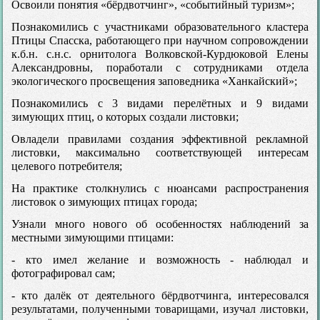
Освоили понятия «бёрдвотчинг», «событийный туризм»;
Познакомились с участниками образовательного кластера
Птицы Спасска, работающего при научном сопровождении
к.б.н. с.н.с. орнитолога Волковской-Курдюковой Елены
Александровны, поработали с сотрудниками отдела
экологического просвещения заповедника «Ханкайский»;
Познакомились с 3 видами перелётных и 9 видами
зимующих птиц, о которых создали листовки;
Овладели правилами создания эффективной рекламной
листовки, максимально соответствующей интересам
целевого потребителя;
На практике столкнулись с нюансами распространения
листовок о зимующих птицах города;
Узнали много нового об особенностях наблюдений за
местными зимующими птицами:
- кто имел желание и возможность - наблюдал и
фотографировал сам;
- кто далёк от деятельного бёрдвотчинга, интересовался
результатами, полученными товарищами, изучал листовки,