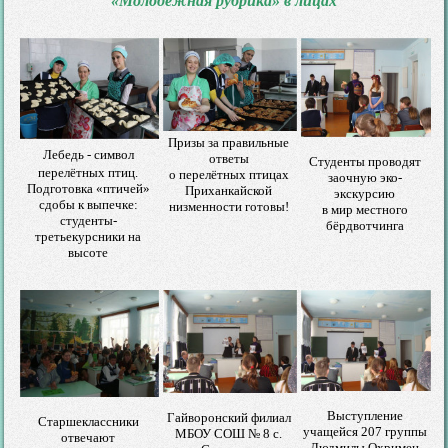
«Молодёжная рубрика» в лицах
Призы за правильные
Лебедь - символ
ответы
Студенты проводят
перелётных птиц.
о перелётных птицах
заочную эко-
Подготовка «птичей»
Приханкайской
экскурсию
сдобы к выпечке:
низменности готовы!
в мир местного
студенты-
бёрдвотчинга
третьекурсники на
высоте
Выступление
Гайворонский филиал
Старшеклассники
учащейся 207 группы
МБОУ СОШ № 8 с.
отвечают
Людмилы Охримец