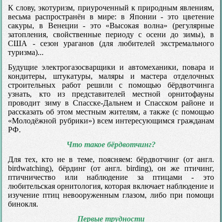
К слову, экотуризм, приуроченный к природным явлениям,
весьма распространён в мире: в Японии - это цветение
сакуры, в Венеции - это «Высокая волна» (регулярные
затопления, свойственные периоду с осени до зимы), в
США - сезон ураганов (для любителей экстремального
туризма)...
Будущие электрогазосварщики и автомеханики, повара и
кондитеры, штукатуры, маляры и мастера отделочных
строительных работ решили с помощью бёрдвотчинга
узнать, кто из представителей местной орнитофауны
проводит зиму в Спасске-Дальнем и Спасском районе и
рассказать об этом местным жителям, а также (с помощью
«Молодёжной рубрики») всем интересующимся гражданам
РФ.
Что такое бёрдвотчинг?
Для тех, кто не в теме, поясняем: бёрдвотчинг (от англ.
birdwatching), бёрдинг (от англ. birding), он же птичинг,
птичничество или наблюдение за птицами - это
любительская орнитология, которая включает наблюдение и
изучение птиц невооруженным глазом, либо при помощи
бинокля.
Первые трудности