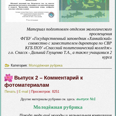
Материал подготовлен отделом экологического
просвещения
ФГБУ «Государственный заповедник «Ханкайский»
совместно с заместителем директора по СВР
КГБ ПОУ «Спасский политехнический колледж»
г.о. Спасск - Дальний Глущенко Т.А., а также учащимися 2
курса
Категория:
Молодёжная рубрика
Выпуск 2 – Комментарий к
фотоматериалам
Печать
|
E-mail
| Просмотров: 8251
Другие материалы рубрики см. здесь:
выпуск №1
Молодёжная рубрика
… Покуда люди ещё молоды и музыкальная композиция