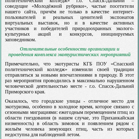
политехнический колледж» г.о. Спасск-Дальний –
соведущие «Молодёжной рубрики», частые посетители
нашего сайта, причём не только в качестве интернет-
пользователей и реальных ценителей экспонатов
виртуальных выставок, но и в качестве активных
участников и победителей природоохранных эколого-
культурных акций и конкурсов, инициируемых
заповедником.
Отличительные особенности организации и
проведения
комплекса экотуристических мероприятий
Примечательно, что экотуристы КГБ ПОУ «Спасский
политехнический колледж» изменили своей традиции
отправляться за новыми впечатлениями в природу. В этот
раз мероприятия проводились в максимально нарушенном
человеческой деятельностью месте - г.о. Спасск-Дальний
Приморского края.
Оказалось, что городские улицы - отличное место для
экотуризма, особенно в холодное время, которое связано с
сезонными миграциями: ежегодным перемещением птиц из
области гнездования (в нашем случае, это Приханкайская
низменность) в область зимовок и появлением рядом с
жильём человека зимующих птиц, часть из которых
недоступна для наблюдений летом.