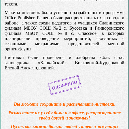
текста.
Макеты листовок были успешно разработаны в программе
Office Publisher. Решено было распространить их в городе и
районе, а также среди педагогов и учащихся Славинского
филиала МБОУ СОШ №2 с. Буссевка и Гайворонского
филиала МБОУ СОШ №8 с. Спасское, в которых
планировали проведение мероприятий, связанных с
сезонными миграциями представителей местной
орнитофауны.
Листовки были проверены и одобрены к.б.н. с.н.с.
заповедника «Ханкайский» Волковской-Курдюковой
Еленой Александровной.
Вы можете сохранить и распечатать листовки.
Разместите их у себя дома и в офисе, распространите
среди друзей и знакомых!
Пусть как можно больше людей узнает о зимующих