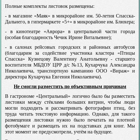
Полные комплекты листовок размещены:
- в магазине «Маяк» в микрорайоне им. 50-летия Спасска-
Дальнего, в гипермаркете «5+» в микрорайоне им. Блюхера;
- в кинотеатре «Аврора» в центральной части города
(особая благодарность Чечик Ирине Витальевне);
- в салонах рейсовых городских и районных автобусов
(благодарим за содействие участника кластера «Птицы
Спасска» Кузнецову Валентину Анатольевну - старшего
воспитателя МБДОУ ЦРР д/с №13, Кухарчука Александра
Николаевича, транспортную кампанию ООО «Вираж» и
директора Кухарчука Евгения Николаевича).
Не смогли разместить по объективным причинам
В гастрономе «Центральный» логично было бы разместить
листовки между стёклами больших витрин, чтобы люди
могли подходить и рассматривать фотографии птиц, без
труда читать текстовую информацию. Однако, для такого
размещения листовки нужно было печатать на плотной
фотобумаге и размещать их на подставках для книг. Мы
этот момент не предусмотрели, учтём на будущее.