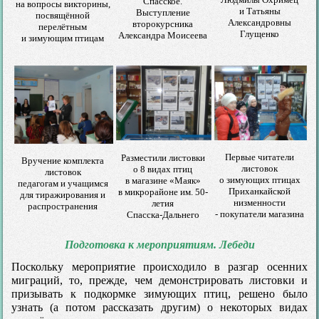
Спасское.
на вопросы викторины,
и Татьяны
Выступление
посвящённой
Александровны
второкурсника
перелётным
Глущенко
Александра Моисеева
и зимующим птицам
Первые читатели
Разместили листовки
Вручение комплекта
листовок
о 8 видах птиц
листовок
о зимующих птицах
в магазине «Маяк»
педагогам и учащимся
Приханкайской
в микрорайоне им. 50-
для тиражирования и
низменности
летия
распространения
- покупатели магазина
Спасска-Дальнего
Подготовка к мероприятиям. Лебеди
Поскольку мероприятие происходило в разгар осенних
миграций, то, прежде, чем демонстрировать листовки и
призывать к подкормке зимующих птиц, решено было
узнать (а потом рассказать другим) о некоторых видах