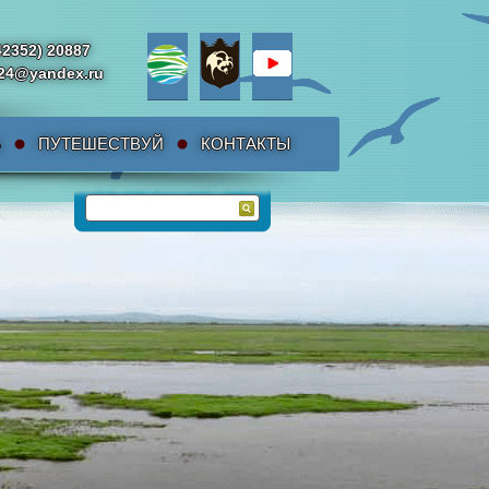
42352) 20887
da24@yandex.ru
Ь
ПУТЕШЕСТВУЙ
КОНТАКТЫ