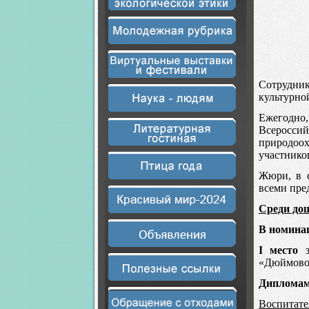
Сотрудник
культурно
Ежегодно,
Всеросси
природоох
участников
Жюри, в с
всеми пре
Среди до
В номинац
I место
з
«Дюймово
Диплома
Воспитате