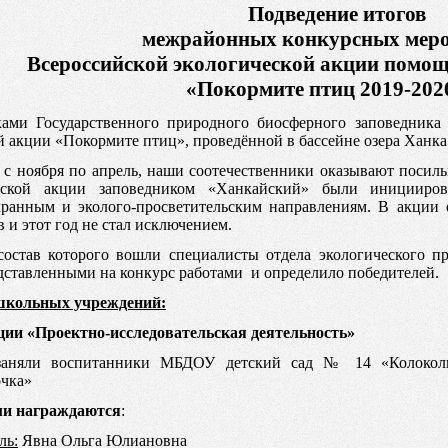
Подведение итогов
межрайонных конкурсных мер
Всероссийской экологической акции помо
«Покормите птиц 2019-2020
ами Государственного природного биосферного заповедника
й акции «Покормите птиц», проведённой в бассейне озера Ханка
 с ноября по апрель, наши соотечественники оказывают поси
йской акции заповедником «Ханкайский» были иницииро
ранным и эколого-просветительским направлениям. В акции
 и этот год не стал исключением.
остав которого вошли специалисты отдела экологического пр
дставленными на конкурс работами и определило победителей.
школьных учреждений:
ии «Проектно-исследовательская деятельность»
аняли воспитанники МБДОУ детский сад № 14 «Колоколь
чка»
ми
награждаются
:
ль:
Явна Ольга Юлиановна