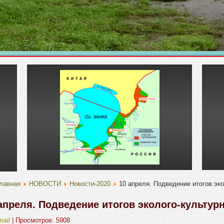
лавная
НОВОСТИ
Новости-2020
10 апреля. Подведение итогов эк
апреля. Подведение итогов эколого-культур
mail
| Просмотров: 5908