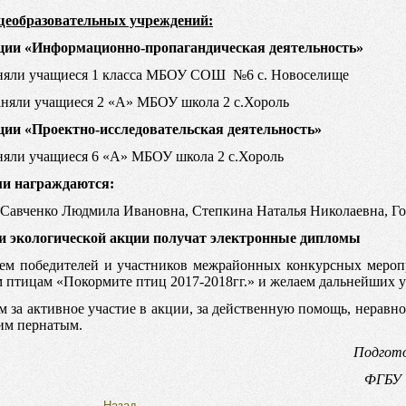
щеобразовательных учреждений:
ции «Информационно-пропагандическая деятельность»
няли учащиеся 1 класса МБОУ СОШ №6 с. Новоселище
няли учащиеся 2 «А» МБОУ школа 2 с.Хороль
ии «Проектно-исследовательская деятельность»
няли учащиеся 6 «А» МБОУ школа 2 с.Хороль
ми
награждаются
:
Савченко Людмила Ивановна, Степкина Наталья Николаевна, Г
и экологической акции получат электронные дипломы
ем победителей и участников межрайонных конкурсных мероп
птицам «Покормите птиц 2017-2018гг.» и желаем дальнейших у
м за активное участие в акции, за действенную помощь, неравн
им пернатым.
Подгото
ФГБУ 
Назад