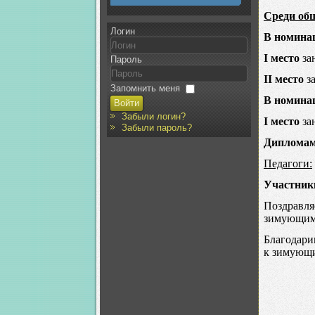
Среди об
Логин
В номина
I место
за
Пароль
II место
за
Запомнить меня
В номинац
Войти
Забыли логин?
I место
за
Забыли пароль?
Диплома
Педагоги:
Участник
Поздравля
зимующим 
Благодари
к зимующ