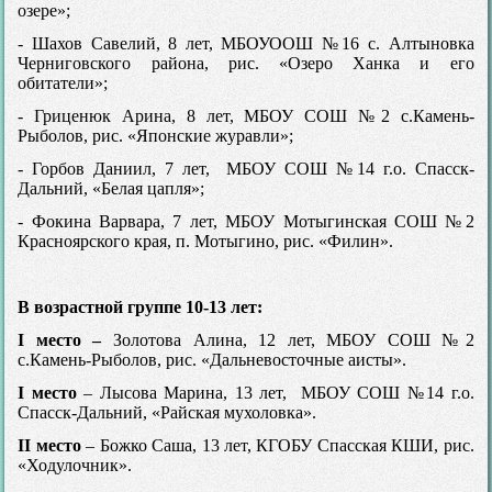
озере»;
- Шахов Савелий, 8 лет, МБОУООШ №16 с. Алтыновка
Черниговского района, рис. «Озеро Ханка и его
обитатели»;
- Гриценюк Арина, 8 лет, МБОУ СОШ №2 с.Камень-
Рыболов, рис. «Японские журавли»;
- Горбов Даниил, 7 лет, МБОУ СОШ №14 г.о. Спасск-
Дальний, «Белая цапля»;
- Фокина Варвара, 7 лет, МБОУ Мотыгинская СОШ №2
Красноярского края, п. Мотыгино, рис. «Филин».
В возрастной группе 10-13 лет:
I место –
Золотова Алина, 12 лет, МБОУ СОШ №2
с.Камень-Рыболов, рис. «Дальневосточные аисты».
I место
– Лысова Марина, 13 лет, МБОУ СОШ №14 г.о.
Спасск-Дальний, «Райская мухоловка».
II место
– Божко Саша, 13 лет, КГОБУ Спасская КШИ, рис.
«Ходулочник».