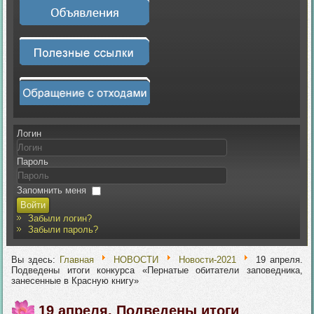
Логин
Пароль
Запомнить меня
Войти
Забыли логин?
Забыли пароль?
Вы здесь:
Главная
НОВОСТИ
Новости-2021
19 апреля.
Подведены итоги конкурса «Пернатые обитатели заповедника,
занесенные в Красную книгу»
19 апреля. Подведены итоги