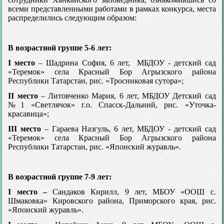
всеми представленными работами в рамках конкурса, места
распределились следующим образом:
В возрастной группе 5-6 лет:
I место
– Шадрина София, 6 лет, МБДОУ - детский сад
«Теремок» села Красный Бор Агрызского района
Республики Татарстан, рис. «Тросниковая сутора»;
II место
– Литовченко Мария, 6 лет, МБДОУ Детский сад
№1 «Светлячок» г.о. Спасск-Дальний, рис. «Уточка-
красавица»;
III место
– Гараева Назгуль, 6 лет, МБДОУ - детский сад
«Теремок» села Красный Бор Агрызского района
Республики Татарстан, рис. «Японский журавль».
В возрастной группе 7-9 лет:
I место –
Сандаков Кирилл, 9 лет, МБОУ «ООШ с.
Шмаковка» Кировского района, Приморского края, рис.
«Японский журавль».