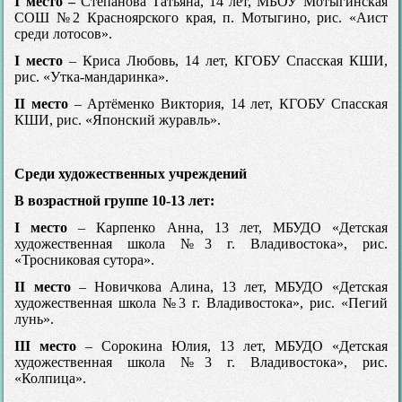
I место –
Степанова Татьяна, 14 лет, МБОУ Мотыгинская
СОШ №2 Красноярского края, п. Мотыгино, рис. «Аист
среди лотосов».
I место
– Криса Любовь, 14 лет, КГОБУ Спасская КШИ,
рис. «Утка-мандаринка».
II место
– Артёменко Виктория, 14 лет, КГОБУ Спасская
КШИ, рис. «Японский журавль».
Среди художественных учреждений
В возрастной группе 10-13 лет:
I место
– Карпенко Анна, 13 лет, МБУДО «Детская
художественная школа №3 г. Владивостока», рис.
«Тросниковая сутора».
II место
– Новичкова Алина, 13 лет, МБУДО «Детская
художественная школа №3 г. Владивостока», рис. «Пегий
лунь».
III место
– Сорокина Юлия, 13 лет, МБУДО «Детская
художественная школа №3 г. Владивостока», рис.
«Колпица».