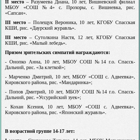
II место
– Разумеева Диана, 10 лет, Вишневский филиал
МБОУ «СОШ №4» с. Прохоры, с. Вишневка, рис.
«Сапсан».
III место
– Полещук Вероника, 10 лет, КГОБУ Спасская
КШИ, рис. «Даурский журавль».
III место
– Сутолкина Настя, 12 лет, КГОБУ Спасская
КШИ, рис. «Малый лебедь».
Призом зрительских симпатий награждаются:
- Онопко Анна, 10 лет, МБОУ СОШ №14 г.о. Спасск-
Дальний, рис. «За клеткой»;
- Марченко Дмитрий, 10 лет, МБОУ «СОШ с. Адвеевка»,
Кировского района, рис. «Мандаринка»;
- Попов Дмитрий, 10 лет, МБОУ СОШ №14 г.о. Спасск-
Дальний, рис. «Уссурийский зуек»;
- Кохан Ксения, 10 лет, МБОУ «СОШ с. Адвеевка»,
Кировского района, рис. «Японский журавль».
В возрастной группе 14-17 лет: