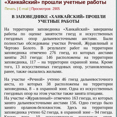
«Ханкайский» прошли учетные работы
Печать
|
E-mail
| Просмотров: 2905
В ЗАПОВЕДНИКЕ «ХАНКАЙСКИЙ» ПРОШЛИ
УЧЕТНЫЕ РАБОТЫ
На территории заповедника «Ханкайский» завершены
работы по оценке занятости гнезд и искусственных
гнездовых опор дальневосточными аистами. Были
полностью обследованы участки Речной, Журавлиный и
Чертово Болото. В результате работ на территории
заповедника отмечено 276 гнезд, из которых аистами
заняты 263 гнезда: 146 расположены на территории
заповедника, 117 – на территории охранной зоны. Кроме
того, 13 искусственных гнездовых опор, установленных
ранее, также оказались жилыми.
На участке «Речной» учтено 46 гнезд дальневосточного
аиста, из которых 38 расположены на территории
заповедника, 8 – в охранной зоне. Одна из искусственных
гнездовых опор на этом участке также занята птицами.
На участке «Журавлиный» отмечено 163 гнезда, из которых
занято дальневосточными аистами 156. Одно гнездо было
занято орланом-белохвостом. Здесь на территории
заповедника учтено 62 гнезда, в охранной зоне – 94 гнезда.
Кроме того, 10 искусственных гнездовых опор,