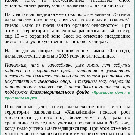
установленные ранее, заняты дальневосточными аистами.
На участке заповедника «Чертово болото» найдено 75 гнезд
дальневосточного аиста, занятыми из которых оказалось 61
гнездо. Одно из гнезд занято орланом-белохвостом. При
этом на территории заповедника располагались 46 гнезд,
еще 15 – в охранной зоне. Здесь же отмечено гнездование
аистов на двух искусственных гнездовых опорах.
На гнездовых опорах, установленных зимой 2025 года,
дальневосточные аисты в 2025 году не загнездились.
Напомним, что в заповеднике уже много лет ведутся
работы по сохранению среды обитания и увеличению
численности дальневосточного аиста путем установления
искусственных гнездовых опор. В текущем году очередная
партия опор в количестве 5 штук была изготовлена при
поддержке
благотворительного фонда
«Красивые дети в
.
красивом мире»
Проведенный учет гнезд дальневосточного аиста на
территории заповедника «Ханкайский» показал рост
численности данного вида более чем в 2,5 раза по
сравнению с последним учетом, проведенным в 2022 году,
когда было учтено 100 гнездящихся пар. При этом отмечено
уплотнение гнездящихся птиц в имеющихся лесных гривах