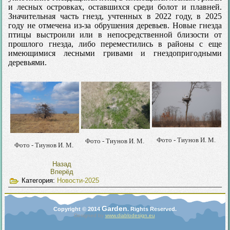
и лесных островках, оставшихся среди болот и плавней.
Значительная часть гнезд, учтенных в 2022 году, в 2025
году не отмечена из-за обрушения деревьев. Новые гнезда
птицы выстроили или в непосредственной близости от
прошлого гнезда, либо переместились в районы с еще
имеющимися лесными гривами и гнездопригодными
деревьями.
Фото - Тиунов И. М.
Фото - Тиунов И. М.
Фото - Тиунов И. М
.
Назад
Вперёд
Категория:
Новости-2025
Garden
Copyright © 2014
. Rights Reserved.
Designed by
www.diablodesign.eu
.