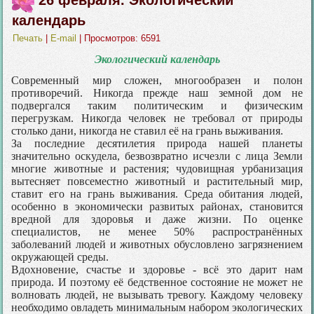
календарь
Печать
|
E-mail
| Просмотров: 6591
Экологический календарь
Современный мир сложен, многообразен и полон
противоречий. Никогда прежде наш земной дом не
подвергался таким политическим и физическим
перегрузкам. Никогда человек не требовал от природы
столько дани, никогда не ставил её на грань выживания.
За последние десятилетия природа нашей планеты
значительно оскудела, безвозвратно исчезли с лица Земли
многие животные и растения; чудовищная урбанизация
вытесняет повсеместно животный и растительный мир,
ставит его на грань выживания. Среда обитания людей,
особенно в экономически развитых районах, становится
вредной для здоровья и даже жизни. По оценке
специалистов, не менее 50% распространённых
заболеваний людей и животных обусловлено загрязнением
окружающей среды.
Вдохновение, счастье и здоровье - всё это дарит нам
природа. И поэтому её бедственное состояние не может не
волновать людей, не вызывать тревогу. Каждому человеку
необходимо овладеть минимальным набором экологических