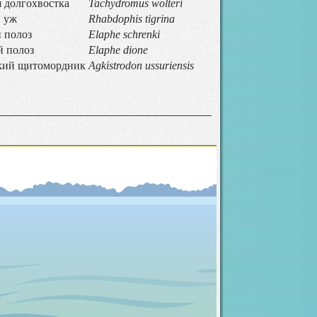
 долгохвостка
Tachydromus wolteri
 уж
Rhabdophis tigrina
 полоз
Elaphe schrenki
й полоз
Elaphe dione
кий щитомордник
Agkistrodon ussuriensis