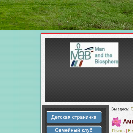
Вы здесь:
Г
Ам
Печать
|
E-