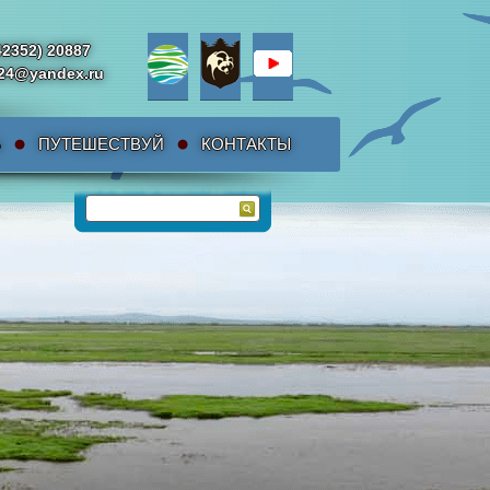
42352) 20887
da24@yandex.ru
Ь
ПУТЕШЕСТВУЙ
КОНТАКТЫ