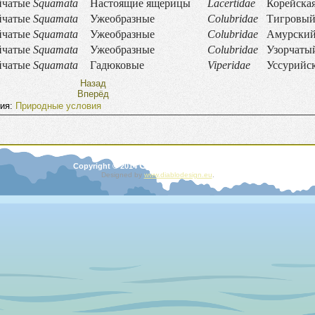
чатые
Squamata
Настоящие ящерицы
Lacertidae
Корейская
чатые
Squamata
Ужеобразные
Colubridae
Тигровый
чатые
Squamata
Ужеобразные
Colubridae
Амурский
чатые
Squamata
Ужеобразные
Colubridae
Узорчаты
чатые
Squamata
Гадюковые
Viperidae
Уссурийс
Назад
Вперёд
рия:
Природные условия
Garden
Copyright © 2014
. Rights Reserved.
Designed by
www.diablodesign.eu
.