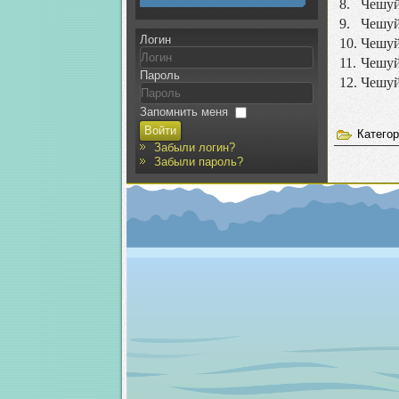
8.
Чешуй
9.
Чешуй
Логин
10.
Чешуй
11.
Чешуй
Пароль
12.
Чешуй
Запомнить меня
Войти
Катего
Забыли логин?
Забыли пароль?