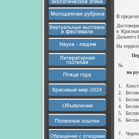
В предела
Достоверн
в Красные
Дальнего 
На террит
Пе
№
на ру
1.
Хвост
2.
Бесхв
3.
Бесхв
4.
Бесхв
5.
Бесхв
6.
Бесхв
7.
Череп