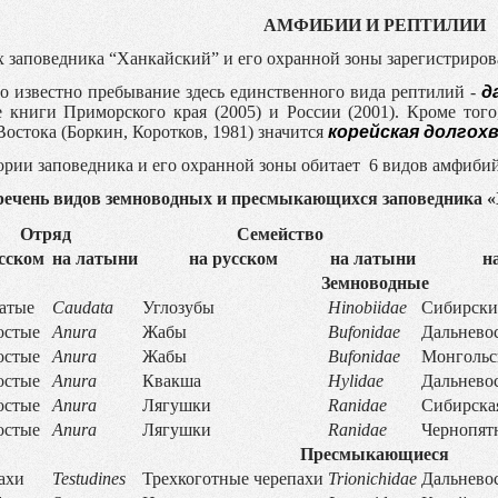
АМФИБИИ И РЕПТИЛИИ
х заповедника “Ханкайский” и его охранной зоны зарегистриро
о известно пребывание здесь единственного вида рептилий -
д
 книги Приморского края (2005) и России (2001). Кроме тог
Востока (Боркин, Коротков, 1981) значится
корейская долгох
ории заповедника и его охранной зоны обитает 6 видов амфибий
речень видов земноводных и пресмыкающихся заповедника «Х
Отряд
Семейство
сском
на латыни
на русском
на латыни
н
Земноводные
атые
Caudata
Углозубы
Hinobiidae
Сибирски
остые
Anura
Жабы
Bufonidae
Дальнево
остые
Anura
Жабы
Bufonidae
Монгольс
остые
Anura
Квакша
Hylidae
Дальнево
остые
Anura
Лягушки
Ranidae
Сибирска
остые
Anura
Лягушки
Ranidae
Чернопят
Пресмыкающиеся
ахи
Testudines
Трехкоготные черепахи
Trionichidae
Дальневос