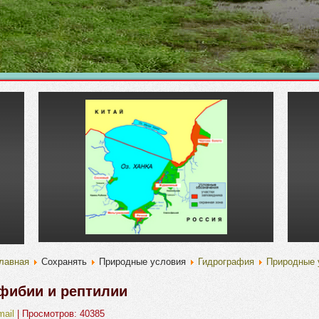
лавная
Сохранять
Природные условия
Гидрография
Природные 
фибии и рептилии
mail
| Просмотров: 40385