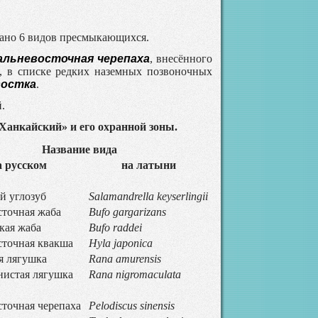
вано 6 видов пресмыкающихся.
альневосточная черепаха
, внесённого
о, в списке редких наземных позвоночных
востка
.
.
анкайский» и его охранной зоны.
Название вида
а русском
на латыни
й углозуб
Salamandrella keyserlingii
сточная жаба
Bufo gargarizans
кая жаба
Bufo raddei
сточная квакша
Hyla japonica
я лягушка
Rana amurensis
нистая лягушка
Rana nigromaculata
точная черепаха
Pelodiscus sinensis