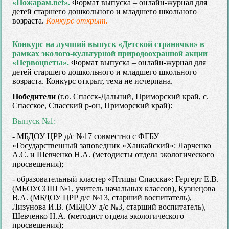
«Пожарам.net».
Формат выпуска – онлайн-журнал для
детей старшего дошкольного и младшего школьного
возраста.
Конкурс открыт.
Конкурс на лучший выпуск «Детской странички» в
рамках эколого-культурной природоохранной акции
«Первоцветы».
Формат выпуска – онлайн-журнал для
детей старшего дошкольного и младшего школьного
возраста. Конкурс открыт, тема не исчерпана.
Победители
(г.о. Спасск-Дальний, Приморский край, с.
Спасское, Спасский р-он, Приморский край):
Выпуск №1:
- МБДОУ ЦРР д/с №17 совместно с ФГБУ
«Государственный заповедник «Ханкайский»: Ларченко
А.С. и Шевченко Н.А. (методисты отдела экологического
просвещения);
- образовательный кластер «Птицы Спасска»: Гергерт Е.В.
(МБОУСОШ №1, учитель начальных классов), Кузнецова
В.А. (МБДОУ ЦРР д/с №13, старший воспитатель),
Лизунова И.В. (МБДОУ д/с №3, старший воспитатель),
Шевченко Н.А. (методист отдела экологического
просвещения);