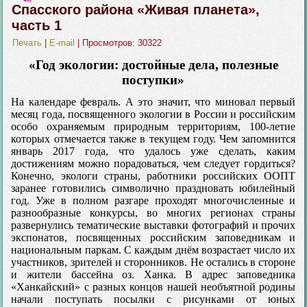
Спасского района «Живая планета»,
часть 1
Печать
|
E-mail
| Просмотров: 30322
«Год экологии: достойные дела, полезные
поступки»
На календаре февраль. А это значит, что миновал первый
месяц года, посвященного экологии в России и российским
особо охраняемым природным территориям, 100-летие
которых отмечается также в текущем году. Чем запомнится
январь 2017 года, что удалось уже сделать, каким
достижениям можно порадоваться, чем следует гордиться?
Конечно, экологи страны, работники российских ООПТ
заранее готовились символично праздновать юбилейный
год. Уже в полном разгаре проходят многочисленные и
разнообразные конкурсы, во многих регионах страны
развернулись тематические выставки фотографий и прочих
экспонатов, посвященных российским заповедникам и
национальным паркам. С каждым днём возрастает число их
участников, зрителей и сторонников. Не остались в стороне
и жители бассейна оз. Ханка. В адрес заповедника
«Ханкайский» с разных концов нашей необъятной родины
начали поступать посылки с рисунками от юных