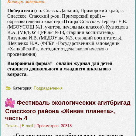
Конкурс завершён.
Победители
(г.о. Спасск-Дальний, Приморский край, с.
Спасское, Спасский р-он, Приморский край) –
образовательный кластер «Птицы Спасска»: Гергерт Е.В.
(МБОУСОШ №1, учитель начальных классов), Кузнецова
В.А. (МБДОУ ЦРР д/с №13, старший воспитатель),
Лизунова И.В. (МБДОУ д/с №3, старший воспитатель),
Шевченко Н.А. (ФГБУ «Государственный заповедник
«Ханкайский», методист отдела экологического
просвещения).
Выбранный формат - онлайн-журнал для детей
старшего дошкольного и младшего школьного
возраста.
Категория:
Подразделения
Фестиваль экологических агитбригад
Спасского района «Живая планета»,
часть 4
Печать
|
E-mail
| Просмотров: 30318
«Год экологии: достойные дела, полезные