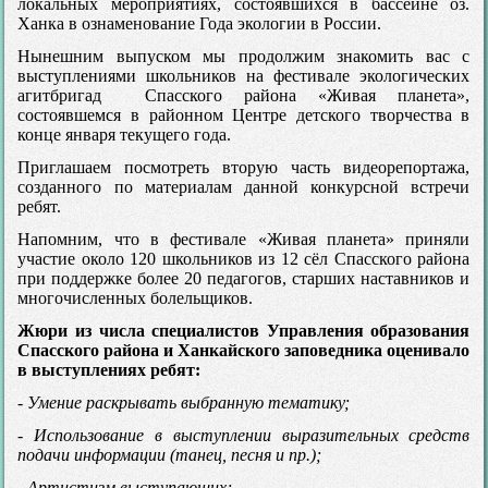
локальных мероприятиях, состоявшихся в бассейне оз.
Ханка в ознаменование Года экологии в России.
Нынешним выпуском мы продолжим знакомить вас с
выступлениями школьников на фестивале экологических
агитбригад Спасского района «Живая планета»,
состоявшемся в районном Центре детского творчества в
конце января текущего года.
Приглашаем посмотреть вторую часть видеорепортажа,
созданного по материалам данной конкурсной встречи
ребят.
Напомним, что в фестивале «Живая планета» приняли
участие около 120 школьников из 12 сёл Спасского района
при поддержке более 20 педагогов, старших наставников и
многочисленных болельщиков.
Жюри из числа специалистов Управления образования
Спасского района и Ханкайского заповедника оценивало
в выступлениях ребят:
- Умение раскрывать выбранную тематику;
- Использование в выступлении выразительных средств
подачи информации (танец, песня и пр.);
- Артистизм выступающих;