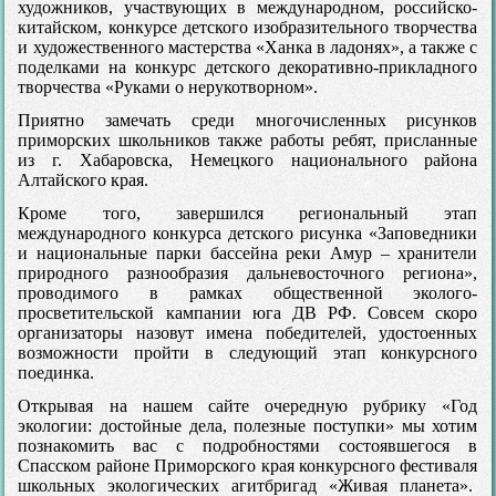
художников, участвующих в международном, российско-
китайском, конкурсе детского изобразительного творчества
и художественного мастерства «Ханка в ладонях», а также с
поделками на конкурс детского декоративно-прикладного
творчества «Руками о нерукотворном».
Приятно замечать среди многочисленных рисунков
приморских школьников также работы ребят, присланные
из г. Хабаровска, Немецкого национального района
Алтайского края.
Кроме того, завершился региональный этап
международного конкурса детского рисунка «Заповедники
и национальные парки бассейна реки Амур – хранители
природного разнообразия дальневосточного региона»,
проводимого в рамках общественной эколого-
просветительской кампании юга ДВ РФ. Совсем скоро
организаторы назовут имена победителей, удостоенных
возможности пройти в следующий этап конкурсного
поединка.
Открывая на нашем сайте очередную рубрику «Год
экологии: достойные дела, полезные поступки» мы хотим
познакомить вас с подробностями состоявшегося в
Спасском районе Приморского края конкурсного фестиваля
школьных экологических агитбригад «Живая планета».