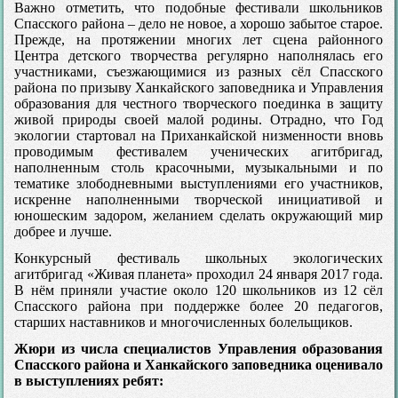
Важно отметить, что подобные фестивали школьников
Спасского района – дело не новое, а хорошо забытое старое.
Прежде, на протяжении многих лет сцена районного
Центра детского творчества регулярно наполнялась его
участниками, съезжающимися из разных сёл Спасского
района по призыву Ханкайского заповедника и Управления
образования для честного творческого поединка в защиту
живой природы своей малой родины. Отрадно, что Год
экологии стартовал на Приханкайской низменности вновь
проводимым фестивалем ученических агитбригад,
наполненным столь красочными, музыкальными и по
тематике злободневными выступлениями его участников,
искренне наполненными творческой инициативой и
юношеским задором, желанием сделать окружающий мир
добрее и лучше.
Конкурсный фестиваль школьных экологических
агитбригад «Живая планета» проходил 24 января 2017 года.
В нём приняли участие около 120 школьников из 12 сёл
Спасского района при поддержке более 20 педагогов,
старших наставников и многочисленных болельщиков.
Жюри из числа специалистов Управления образования
Спасского района и Ханкайского заповедника оценивало
в выступлениях ребят: