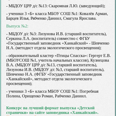
- МБДОУ ЦРР д/с №13: Скаромная Л.Ю. (заведующий);
- ученики 3 «Б» класса МБОУ СОШ №1: Ковалёв Арман,
Барцев Илья, Рябченко Даниил, Смагула Ярослава.
Выпуск №2:
- МБДОУ д/с №3: Лизунова И.В. (старший воспитатель),
Серкина Л.А. (воспитатель) совместно с ФГБУ
«Государственный заповедник «Ханкайский» - Шевченко
Н.А. (методист отдела экологического просвещения);
- образовательный кластер «Птицы Спасска»: Гергерт Е.В.
(МБОУСОШ №1, учитель начальных классов), Кузнецова
В.А. (МБДОУ ЦРР д/с №13, старший воспитатель),
Лизунова И.В. (МБДОУ д/с №3, старший воспитатель),
Шевченко Н.А. (ФГБУ «Государственный заповедник
«Ханкайский», методист отдела экологического
просвещения);
- ученики 3 «Б» класса МБОУ СОШ №1: Погребная
Полина, Орищенко Роман, Рабченко Даниил.
Конкурс на лучший формат выпуска «Детской
странички» на сайте заповедника «Ханкайский».