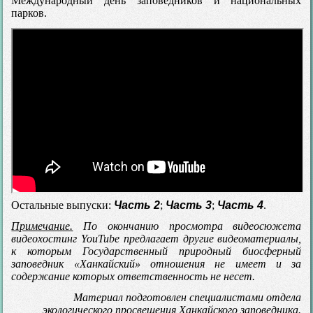
Международный день заповедников и национальных
парков.
Остальные выпуски:
Часть 2
;
Часть 3
;
Часть 4
.
Примечание.
По окончанию просмотра видеосюжета
видеохостинг YouTube предлагает другие видеоматериалы,
к которым Государственный природный биосферный
заповедник «Ханкайский» отношения не имеет и за
содержание которых ответственность не несет.
Материал подготовлен специалистами отдела
экологического просвещения Ханкайского заповедника.